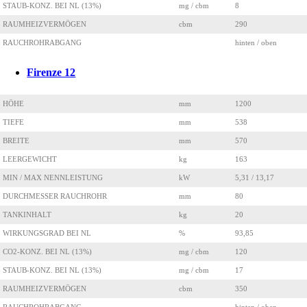
STAUB-KONZ. BEI NL (13%)
mg / cbm
8
RAUMHEIZVERMÖGEN
cbm
290
RAUCHROHRABGANG
hinten / oben
Firenze 12
HÖHE
mm
1200
TIEFE
mm
538
BREITE
mm
570
LEERGEWICHT
kg
163
MIN / MAX NENNLEISTUNG
kW
5,31 / 13,17
DURCHMESSER RAUCHROHR
mm
80
TANKINHALT
kg
20
WIRKUNGSGRAD BEI NL
%
93,85
CO2-KONZ. BEI NL (13%)
mg / cbm
120
STAUB-KONZ. BEI NL (13%)
mg / cbm
17
RAUMHEIZVERMÖGEN
cbm
350