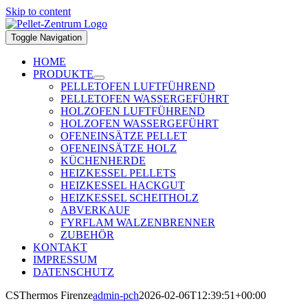
Skip to content
Toggle Navigation
HOME
PRODUKTE
PELLETOFEN LUFTFÜHREND
PELLETOFEN WASSERGEFÜHRT
HOLZOFEN LUFTFÜHREND
HOLZOFEN WASSERGEFÜHRT
OFENEINSÄTZE PELLET
OFENEINSÄTZE HOLZ
KÜCHENHERDE
HEIZKESSEL PELLETS
HEIZKESSEL HACKGUT
HEIZKESSEL SCHEITHOLZ
ABVERKAUF
FYRFLAM WALZENBRENNER
ZUBEHÖR
KONTAKT
IMPRESSUM
DATENSCHUTZ
CSThermos Firenze
admin-pch
2026-02-06T12:39:51+00:00