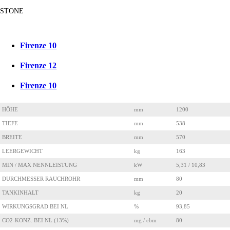
STONE
Firenze 10
Firenze 12
Firenze 10
HÖHE
mm
1200
TIEFE
mm
538
BREITE
mm
570
LEERGEWICHT
kg
163
MIN / MAX NENNLEISTUNG
kW
5,31 / 10,83
DURCHMESSER RAUCHROHR
mm
80
TANKINHALT
kg
20
WIRKUNGSGRAD BEI NL
%
93,85
CO2-KONZ. BEI NL (13%)
mg / cbm
80