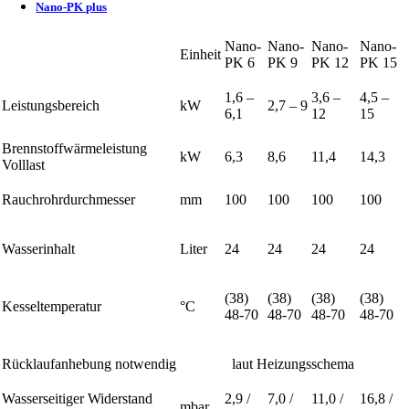
Nano-PK plus
Nano-
Nano-
Nano-
Nano-
Einheit
PK 6
PK 9
PK 12
PK 15
1,6 –
3,6 –
4,5 –
Leistungsbereich
kW
2,7 – 9
6,1
12
15
Brennstoffwärmeleistung
kW
6,3
8,6
11,4
14,3
Volllast
Rauchrohrdurchmesser
mm
100
100
100
100
Wasserinhalt
Liter
24
24
24
24
(38)
(38)
(38)
(38)
Kesseltemperatur
°C
48-70
48-70
48-70
48-70
Rücklaufanhebung notwendig
laut Heizungsschema
Wasserseitiger Widerstand
2,9 /
7,0 /
11,0 /
16,8 /
mbar