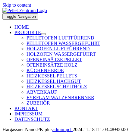
Skip to content
Toggle Navigation
HOME
PRODUKTE
PELLETOFEN LUFTFÜHREND
PELLETOFEN WASSERGEFÜHRT
HOLZOFEN LUFTFÜHREND
HOLZOFEN WASSERGEFÜHRT
OFENEINSÄTZE PELLET
OFENEINSÄTZE HOLZ
KÜCHENHERDE
HEIZKESSEL PELLETS
HEIZKESSEL HACKGUT
HEIZKESSEL SCHEITHOLZ
ABVERKAUF
FYRFLAM WALZENBRENNER
ZUBEHÖR
KONTAKT
IMPRESSUM
DATENSCHUTZ
Hargassner Nano-PK plus
admin-pch
2024-11-18T11:03:48+00:00