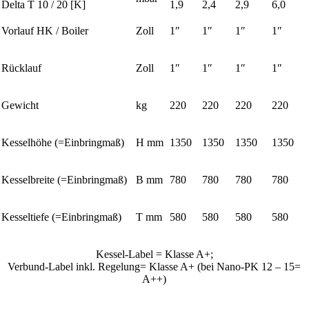
Delta T 10 / 20 [K]
1,9
2,4
2,9
6,0
Vorlauf HK / Boiler
Zoll
1″
1″
1″
1″
Rücklauf
Zoll
1″
1″
1″
1″
Gewicht
kg
220
220
220
220
Kesselhöhe (=Einbringmaß)
H mm
1350
1350
1350
1350
Kesselbreite (=Einbringmaß)
B mm
780
780
780
780
Kesseltiefe (=Einbringmaß)
T mm
580
580
580
580
Kessel-Label = Klasse A+;
Verbund-Label inkl. Regelung= Klasse A+ (bei Nano-PK 12 – 15=
A++)