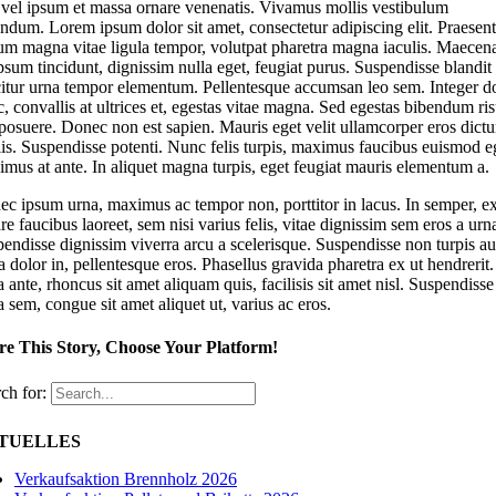
vel ipsum et massa ornare venenatis. Vivamus mollis vestibulum
ndum. Lorem ipsum dolor sit amet, consectetur adipiscing elit. Praesent
um magna vitae ligula tempor, volutpat pharetra magna iaculis. Maecen
psum tincidunt, dignissim nulla eget, feugiat purus. Suspendisse blandit 
citur urna tempor elementum. Pellentesque accumsan leo sem. Integer d
, convallis at ultrices et, egestas vitae magna. Sed egestas bibendum ri
posuere. Donec non est sapien. Mauris eget velit ullamcorper eros dict
is. Suspendisse potenti. Nunc felis turpis, maximus faucibus euismod e
mus at ante. In aliquet magna turpis, eget feugiat mauris elementum a.
c ipsum urna, maximus ac tempor non, porttitor in lacus. In semper, e
re faucibus laoreet, sem nisi varius felis, vitae dignissim sem eros a urn
endisse dignissim viverra arcu a scelerisque. Suspendisse non turpis au
a dolor in, pellentesque eros. Phasellus gravida pharetra ex ut hendrerit.
a ante, rhoncus sit amet aliquam quis, facilisis sit amet nisl. Suspendisse
a sem, congue sit amet aliquet ut, varius ac eros.
re This Story, Choose Your Platform!
ch for:
TUELLES
Verkaufsaktion Brennholz 2026