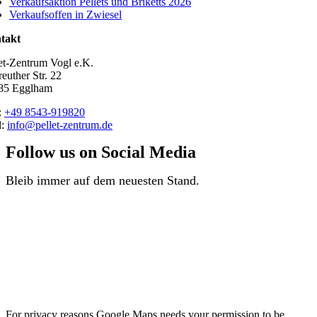
Verkaufsaktion Pellets und Briketts 2026
Verkaufsoffen in Zwiesel
takt
et-Zentrum Vogl e.K.
euther Str. 22
85 Egglham
:
+49 8543-919820
l:
info@pellet-zentrum.de
Follow us on Social Media
Bleib immer auf dem neuesten Stand.
For privacy reasons Google Maps needs your permission to be