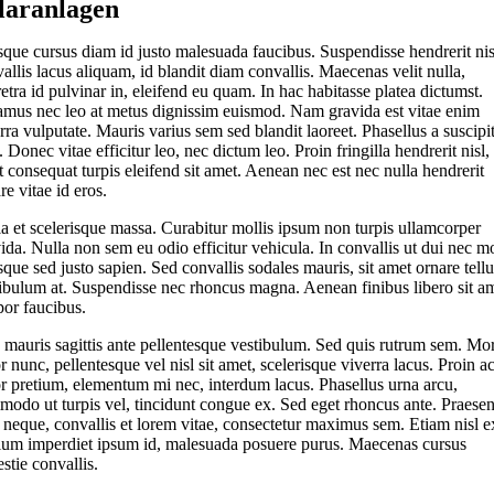
laranlagen
que cursus diam id justo malesuada faucibus. Suspendisse hendrerit nis
allis lacus aliquam, id blandit diam convallis. Maecenas velit nulla,
etra id pulvinar in, eleifend eu quam. In hac habitasse platea dictumst.
mus nec leo at metus dignissim euismod. Nam gravida est vitae enim
rra vulputate. Mauris varius sem sed blandit laoreet. Phasellus a suscipi
. Donec vitae efficitur leo, nec dictum leo. Proin fringilla hendrerit nisl, 
 consequat turpis eleifend sit amet. Aenean nec est nec nulla hendrerit
re vitae id eros.
a et scelerisque massa. Curabitur mollis ipsum non turpis ullamcorper
ida. Nulla non sem eu odio efficitur vehicula. In convallis ut dui nec mo
que sed justo sapien. Sed convallis sodales mauris, sit amet ornare tellu
ibulum at. Suspendisse nec rhoncus magna. Aenean finibus libero sit a
or faucibus.
 mauris sagittis ante pellentesque vestibulum. Sed quis rutrum sem. Mo
r nunc, pellentesque vel nisl sit amet, scelerisque viverra lacus. Proin a
r pretium, elementum mi nec, interdum lacus. Phasellus urna arcu,
odo ut turpis vel, tincidunt congue ex. Sed eget rhoncus ante. Praesen
s neque, convallis et lorem vitae, consectetur maximus sem. Etiam nisl e
ium imperdiet ipsum id, malesuada posuere purus. Maecenas cursus
stie convallis.