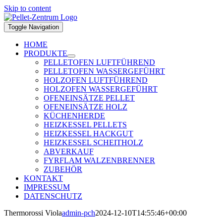
Skip to content
Toggle Navigation
HOME
PRODUKTE
PELLETOFEN LUFTFÜHREND
PELLETOFEN WASSERGEFÜHRT
HOLZOFEN LUFTFÜHREND
HOLZOFEN WASSERGEFÜHRT
OFENEINSÄTZE PELLET
OFENEINSÄTZE HOLZ
KÜCHENHERDE
HEIZKESSEL PELLETS
HEIZKESSEL HACKGUT
HEIZKESSEL SCHEITHOLZ
ABVERKAUF
FYRFLAM WALZENBRENNER
ZUBEHÖR
KONTAKT
IMPRESSUM
DATENSCHUTZ
Thermorossi Viola
admin-pch
2024-12-10T14:55:46+00:00