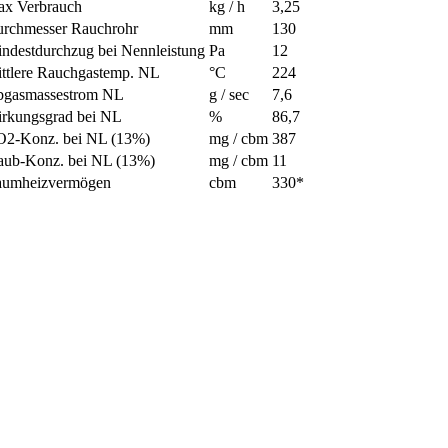
x Verbrauch
kg / h
3,25
rchmesser Rauchrohr
mm
130
ndestdurchzug bei Nennleistung
Pa
12
ttlere Rauchgastemp. NL
°C
224
bgasmassestrom NL
g / sec
7,6
rkungsgrad bei NL
%
86,7
2-Konz. bei NL (13%)
mg / cbm
387
aub-Konz. bei NL (13%)
mg / cbm
11
aumheizvermögen
cbm
330*