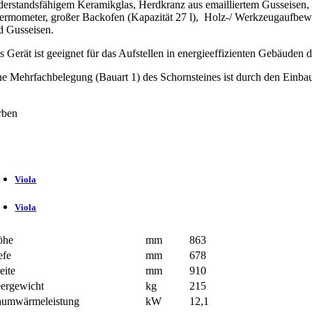
derstandsfähigem Keramikglas, Herdkranz aus emailliertem Gusseisen, g
ermometer, großer Backofen (Kapazität 27 l), Holz-/ Werkzeugaufbewa
d Gusseisen.
s Gerät ist geeignet für das Aufstellen in energieeffizienten Gebäuden 
ne Mehrfachbelegung (Bauart 1) des Schornsteines ist durch den Einbau 
rben
Viola
Viola
öhe
mm
863
efe
mm
678
eite
mm
910
ergewicht
kg
215
umwärmeleistung
kW
12,1