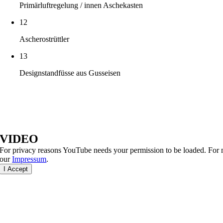
Primärluftregelung / innen Aschekasten
12
Ascherostrüttler
13
Designstandfüsse aus Gusseisen
VIDEO
For privacy reasons YouTube needs your permission to be loaded. For m
our
Impressum
.
I Accept