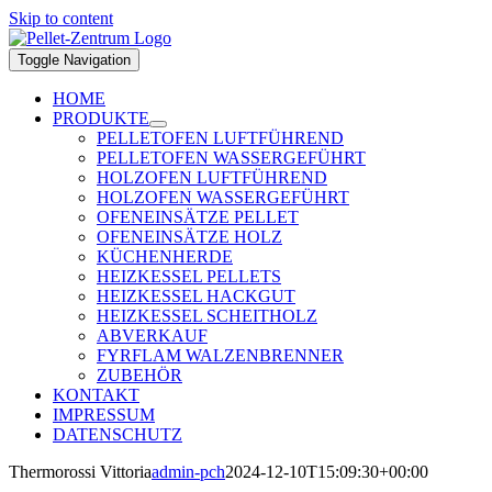
Skip to content
Toggle Navigation
HOME
PRODUKTE
PELLETOFEN LUFTFÜHREND
PELLETOFEN WASSERGEFÜHRT
HOLZOFEN LUFTFÜHREND
HOLZOFEN WASSERGEFÜHRT
OFENEINSÄTZE PELLET
OFENEINSÄTZE HOLZ
KÜCHENHERDE
HEIZKESSEL PELLETS
HEIZKESSEL HACKGUT
HEIZKESSEL SCHEITHOLZ
ABVERKAUF
FYRFLAM WALZENBRENNER
ZUBEHÖR
KONTAKT
IMPRESSUM
DATENSCHUTZ
Thermorossi Vittoria
admin-pch
2024-12-10T15:09:30+00:00