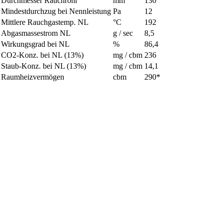
Durchmesser Rauchrohr
mm
130
Mindestdurchzug bei Nennleistung
Pa
12
Mittlere Rauchgastemp. NL
°C
192
Abgasmassestrom NL
g / sec
8,5
Wirkungsgrad bei NL
%
86,4
CO2-Konz. bei NL (13%)
mg / cbm
236
Staub-Konz. bei NL (13%)
mg / cbm
14,1
Raumheizvermögen
cbm
290*