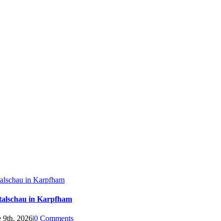
talschau in Karpfham
talschau in Karpfham
 9th, 2026
|
0 Comments